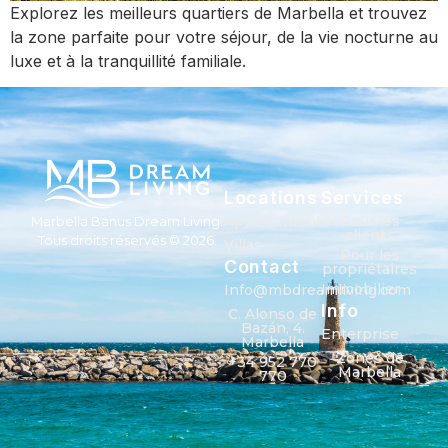
Explorez les meilleurs quartiers de Marbella et trouvez
la zone parfaite pour votre séjour, de la vie nocturne au
luxe et à la tranquillité familiale.
Locations
Services
Appartements
Pour les
Marbella Banus Dream Living.
clients
Tous droits réservés © 2026.
Villas
Pour les
Contact
propriétaires
Immobilier
Info@mbdreamliving.com
Info
C. Alonso de
Bazán, 4.
Enterprise
Marbella
Zones de
+34 952 770
Marbella
770