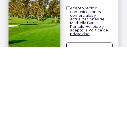
Acepto recibir
comunicaciones
comerciales y
actualizaciones de
Marbella Banus
Rentals. He leído y
acepto la
Política de
privacidad
.
Este sitio está protegido por
reCAPTCHA y se aplican la
Política de privacidad
y los
Términos de servicio
de Google.
Valle del
Golf de
Marbella
Marbella’s Golf
Valley: The Heart
of Golf and Luxury
Living MARBELLA