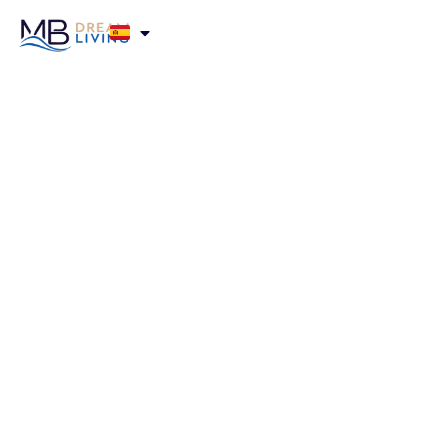
Ideas e inspiración para tu
estancia en Marbella
Descubre los mejores lugares, rincones
secretos y consejos de expertos para
aprovechar al máximo tu tiempo en la
Costa del Sol.